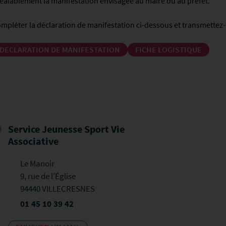
éalablement la manifestation envisagée au maire ou au préfet.
mpléter la déclaration de manifestation ci-dessous et transmettez-l
DECLARATION DE MANIFESTATION
FICHE LOGISTIQUE
Service Jeunesse Sport Vie
Associative
Le Manoir
9, rue de l'Église
94440 VILLECRESNES
01 45 10 39 42