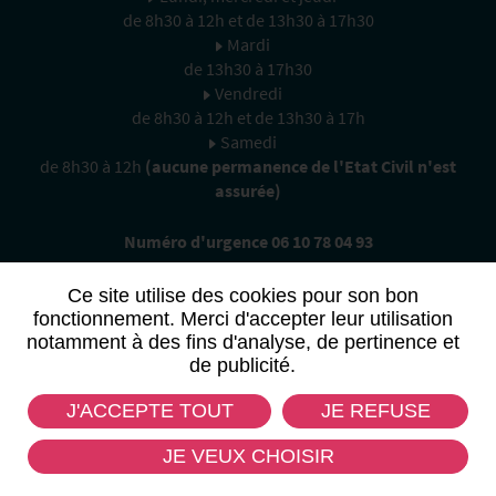
de 8h30 à 12h et de 13h30 à 17h30
Mardi
de 13h30 à 17h30
Vendredi
de 8h30 à 12h et de 13h30 à 17h
Samedi
de 8h30 à 12h
(aucune permanence de l'Etat Civil n'est
assurée)
Numéro d'urgence 06 10 78 04 93
Ce site utilise des cookies pour son bon
fonctionnement. Merci d'accepter leur utilisation
notamment à des fins d'analyse, de pertinence et
de publicité.
CONTACTEZ-NOUS
J'ACCEPTE TOUT
JE REFUSE
JE VEUX CHOISIR
Mentions légales
Données personnelles
Plan du site