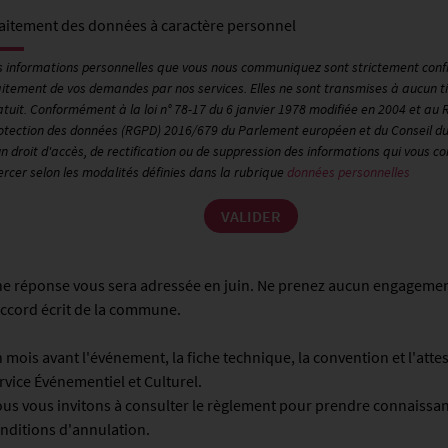
aitement des données à caractère personnel
s informations personnelles que vous nous communiquez sont strictement confi
aitement de vos demandes par nos services. Elles ne sont transmises à aucun tier
atuit. Conformément à la loi n° 78-17 du 6 janvier 1978 modifiée en 2004 et au
otection des données (RGPD) 2016/679 du Parlement européen et du Conseil du 2
un droit d'accès, de rectification ou de suppression des informations qui vous 
ercer selon les modalités définies dans la rubrique
données personnelles
e réponse vous sera adressée en juin. Ne prenez aucun engagement
accord écrit de la commune.
 mois avant l'événement, la fiche technique, la convention et l'att
rvice Événementiel et Culturel.
us vous invitons à consulter le règlement pour prendre connaissan
nditions d'annulation.