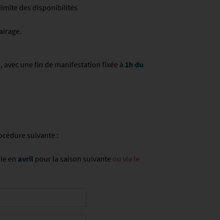
limite des disponibilités
airage.
, avec une fin de manifestation fixée à
1h du
océdure suivante :
rie en
avril
pour la saison suivante
ou via le