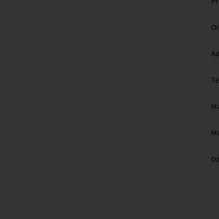
P
Or
Ad
Té
Ma
Mo
Da