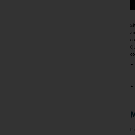
Si
an
co
Qu
co
M
L'