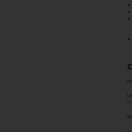
C
Po
Le
fo
N