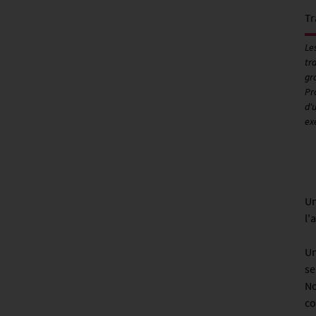
Tr
Le
tr
gr
Pr
d'
ex
Un
l'
Un
se
No
co