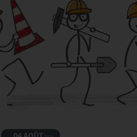
04 AOÛT
2026