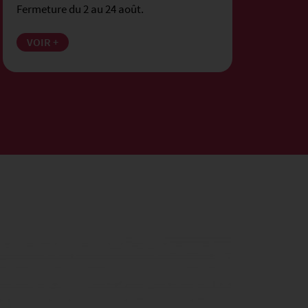
Fermeture du 2 au 24 août.
Ven
VOIR +
V