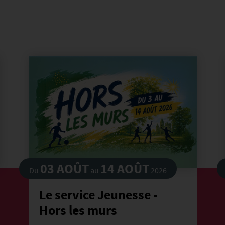
03 AOÛT
14 AOÛT
Du
au
2026
Le service Jeunesse -
Hors les murs