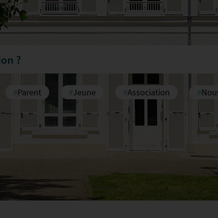
#
Parent
#
Jeune
#
Association
#
Nouv