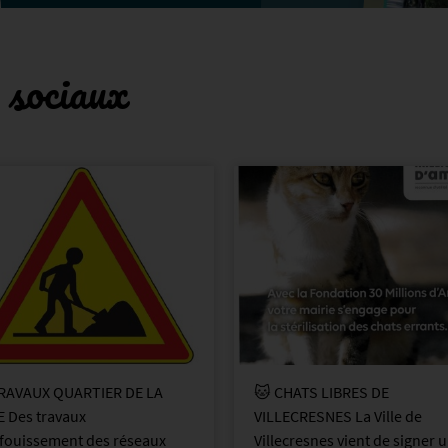
 sociaux
 La ville s’engage pour les
⚠️CANICULE : passage en
aux 🐾 La municipalité a
vigilance Orange 🌞 Le Val-de
é la création d’un comité
Marne est repassé en vigilan