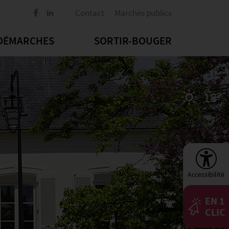
Contact
Marchés publics
DÉMARCHES
SORTIR-BOUGER
18°
Accessibilité
EN 1
CLIC