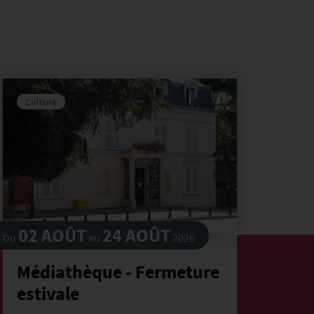
Culture
02 AOÛT
24 AOÛT
09 
Du
au
2026
Médiathèque - Fermeture
Gr
estivale
tr