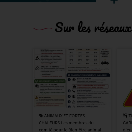
Sur les réseaux
SE VIENT À
🐶🐱 La ville s’engage pour les
🐶🐱
Les
animaux 🐾 Le comité consultatif
anim
 vous
sur le bien-être animal vous
lanc