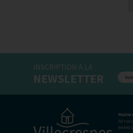
INSCRIPTION À LA
NEWSLETTER
Mairie 
68 rue
94440 V