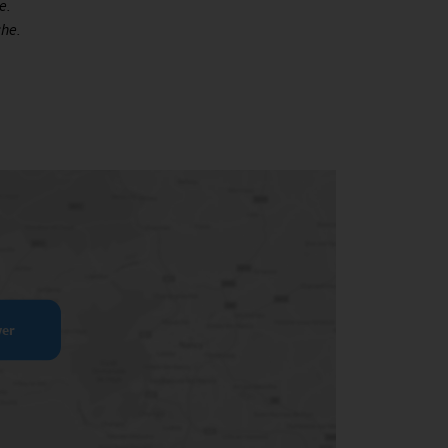
e.
che.
ver