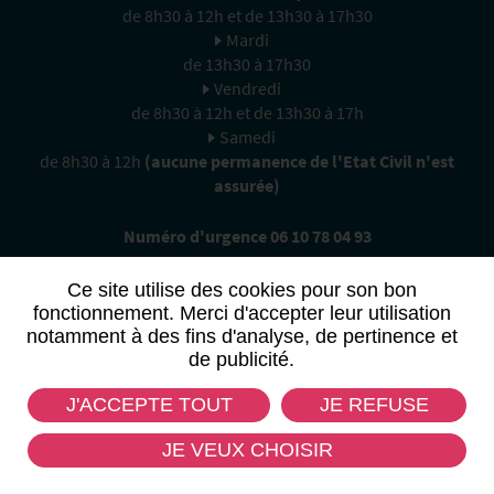
de 8h30 à 12h et de 13h30 à 17h30
Mardi
de 13h30 à 17h30
Vendredi
de 8h30 à 12h et de 13h30 à 17h
Samedi
de 8h30 à 12h
(aucune permanence de l'Etat Civil n'est
assurée)
Numéro d'urgence 06 10 78 04 93
Ce site utilise des cookies pour son bon
fonctionnement. Merci d'accepter leur utilisation
notamment à des fins d'analyse, de pertinence et
de publicité.
CONTACTEZ-NOUS
J'ACCEPTE TOUT
JE REFUSE
JE VEUX CHOISIR
Mentions légales
Données personnelles
Plan du site