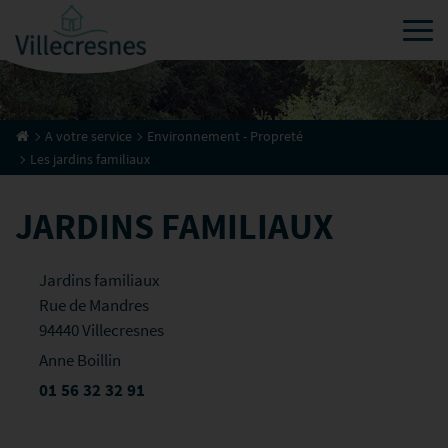
Tog
A votre service
Environnement - Propreté
Les jardins familiaux
JARDINS FAMILIAUX
Jardins familiaux
Rue de Mandres
94440 Villecresnes
Anne Boillin
01 56 32 32 91