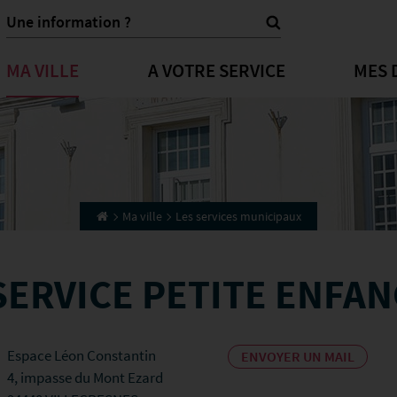
MA VILLE
A VOTRE SERVICE
MES 
Ma ville
Les services municipaux
SERVICE PETITE ENFAN
Espace Léon Constantin
ENVOYER UN MAIL
4, impasse du Mont Ezard