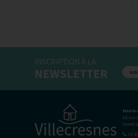
INSCRIPTION À LA
NEWSLETTER
Mairie 
68 rue
94440 V
01 4