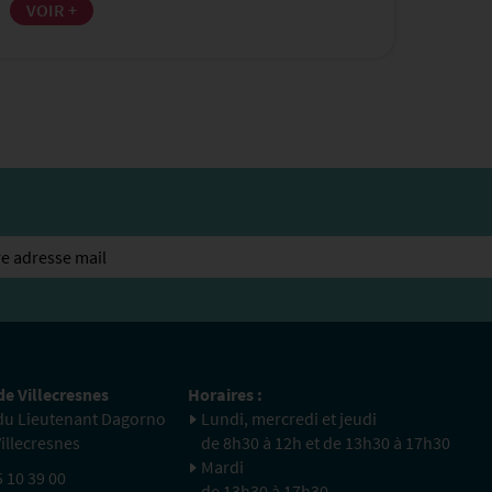
VOIR +
de Villecresnes
Horaires :
 du Lieutenant Dagorno
Lundi, mercredi et jeudi
illecresnes
de 8h30 à 12h et de 13h30 à 17h30
Mardi
5 10 39 00
de 13h30 à 17h30