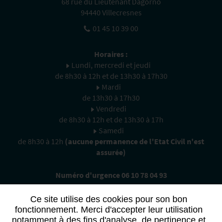
68 rue du Lieutenant Dagorno
94440 Villecresnes
01 45 10 39 00
Horaires :
Lundi, mercredi et jeudi
de 8h30 à 12h et de 13h30 à 17h30
Mardi
de 13h30 à 17h30
Vendredi
de 8h30 à 12h et de 13h30 à 17h
Samedi
de 8h30 à 12h
(aucune permanence de l'Etat Civil n'est
assurée)
Numéro d'urgence 06 10 78 04 93
Ce site utilise des cookies pour son bon
fonctionnement. Merci d'accepter leur utilisation
notamment à des fins d'analyse, de pertinence et